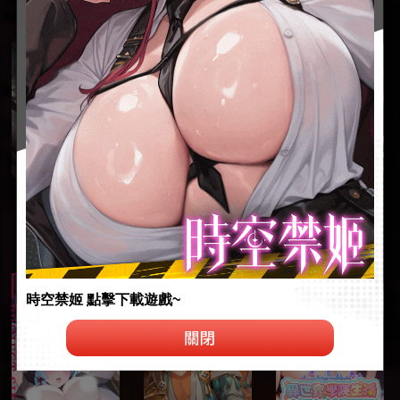
時空禁姬 點擊下載遊戲~